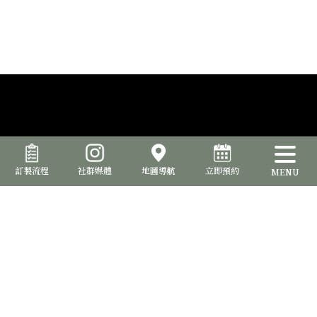
訂製流程
社群媒體
地圖導航
立即預約
MENU
品位室提供西裝訂製服務，讓您能夠打造出與眾不同的專屬風格。從
選擇面料、款式、細節到配件，確保每一套西裝都完美呈現您的個性
和品味。
台北形象店
100台北市中正區寧波西街87號
(客服時間 : 13:30-21:30)