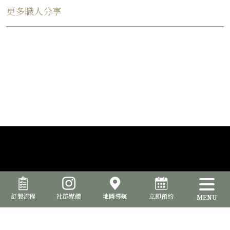
更多職人分享
訂製流程
社群媒體
地圖導航
立即預約
MENU
品位室提供西裝訂製服務，讓您能夠打造出與眾不同的專屬風格。從
選擇面料、款式、細節到配件，確保每一套西裝都完美呈現您的個性