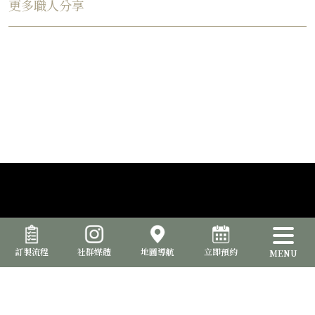
更多職人分享
訂製流程
社群媒體
地圖導航
立即預約
MENU
品位室提供西裝訂製服務，讓您能夠打造出與眾不同的專屬風格。從
選擇面料、款式、細節到配件，確保每一套西裝都完美呈現您的個性
和品味。