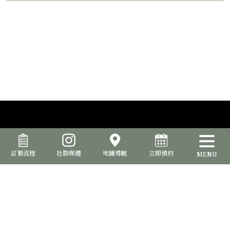
訂製流程
社群媒體
地圖導航
立即預約
MENU
品位室提供西裝訂製服務，讓您能夠打造出與眾不同的專屬風格。從
選擇面料、款式、細節到配件，確保每一套西裝都完美呈現您的個性
和品味。