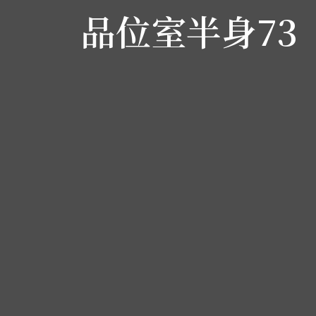
品位室半身73