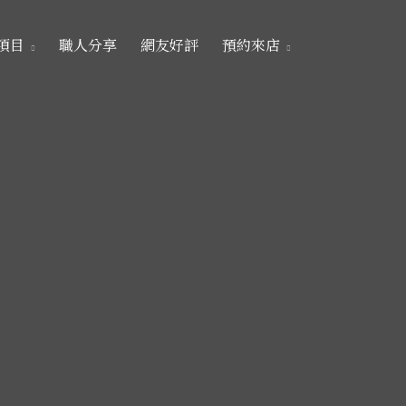
項目
職人分享
網友好評
預約來店