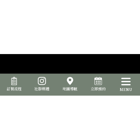
訂製流程
社群媒體
地圖導航
立即預約
MENU
品位室提供西裝訂製服務，讓您能夠打造出與眾不同的專屬風格。從
選擇面料、款式、細節到配件，確保每一套西裝都完美呈現您的個性
和品味。
台北形象店