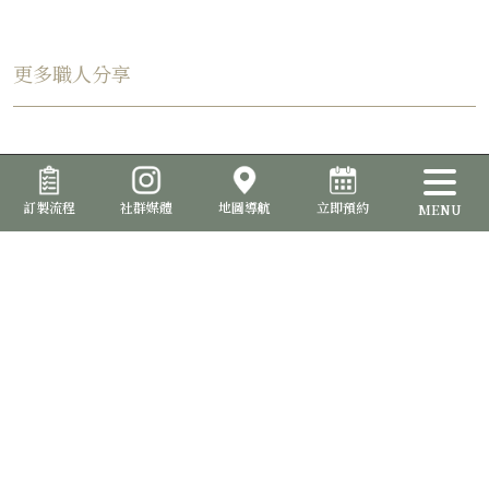
更多職人分享
訂製流程
社群媒體
地圖導航
立即預約
MENU
品位室提供西裝訂製服務，讓您能夠打造出與眾不同的專屬風格。從