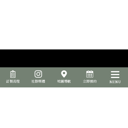
訂製流程
社群媒體
地圖導航
立即預約
MENU
品位室提供西裝訂製服務，讓您能夠打造出與眾不同的專屬風格。從
選擇面料、款式、細節到配件，確保每一套西裝都完美呈現您的個性
和品味。
台北形象店