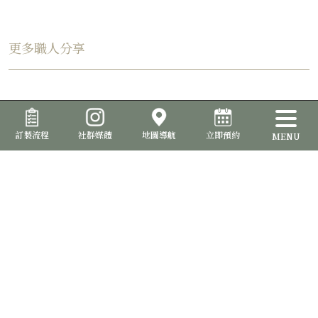
更多職人分享
訂製流程
社群媒體
地圖導航
立即預約
MENU
品位室提供西裝訂製服務，讓您能夠打造出與眾不同的專屬風格。從