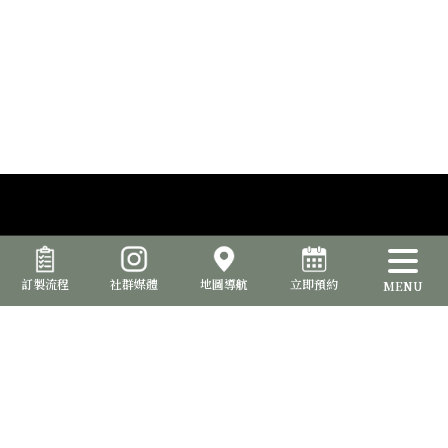
訂製流程
社群媒體
地圖導航
立即預約
MENU
品位室提供西裝訂製服務，讓您能夠打造出與眾不同的專屬風格。從
選擇面料、款式、細節到配件，確保每一套西裝都完美呈現您的個性
和品味。
台北形象店